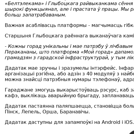
«Белтэлекама» і Глыбоцкага райвыканкама сёння 
шырокі функцыянал, але і прастата ў працы. Мы р
больш запатрабаваным.
Важная асаблівасць платформы - магчымасць гібк
Старшыня Глыбоцкага раённага выканаўчага камі
-
Кожны горад унікальны і мае патрэбу ў лічбавым 
Перакананы, што платформа «Мой горад» дапамож
грамадзян з гарадской інфраструктурай, у тым лік
Дадатак мае зручны і зразумелы інтэрфейс. Інфар
арганізацыі рэгіёна, або адзін з 40 модуляў з най
можна знайсці патрэбныя нумары тэлефонаў, адра
Гараджане змогуць выкарыстоўваць рэсурс, каб з
кафэ, выклікаць аварыйную брыгаду, запланаваць в
Дадатак пастаянна паляпшаецца, становіцца бол
Пінск, Лепель, Орша, Баранавічы.
Дадатак даступны для запампоўкі на Android і iOS.