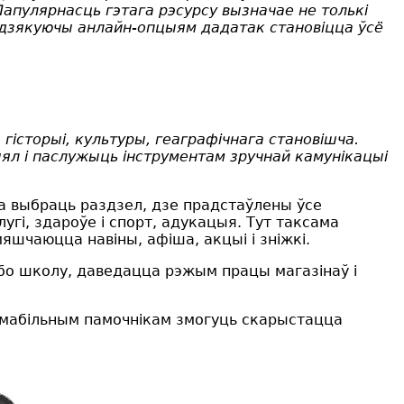
пулярнасць гэтага рэсурсу вызначае не толькі
о дзякуючы анлайн-опцыям дадатак становіцца ўсё
 гісторыі, культуры, геаграфічнага становішча.
л і паслужыць інструментам зручнай камунікацыі
а выбраць раздзел, дзе прадстаўлены ўсе
угі, здароўе і спорт, адукацыя. Тут таксама
шчаюцца навіны, афіша, акцыі і зніжкі.
бо школу, даведацца рэжым працы магазінаў і
 мабільным памочнікам змогуць скарыстацца