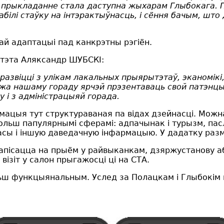
прыкладанне стала даступна жыхарам Глыбокага. Па
абілі стаўку на інтэрактыўнасць, і сёння бачым, шт
ай адаптацыі пад канкрэтны рэгіён.
тэта Аляксандр ШУБСКI:
развіцці з улікам лакальных прыярытэтаў, эканомікі,
а нашаму гораду ярчэй прэзентаваць свой патэнцыя
у і з адміністрацыяй горада.
мацыя тут структураваная па відах дзейнасці. Можн
больш папулярнымі сферамі: адпачынак і турызм, пасл
сы і іншую даведачную інфармацыю. У дадатку размя
апісацца на прыём у райвыканкам, дзяржустанову а
ізіт у салон прыгажосці ці на СТА.
ьш функцыянальным. Услед за Полацкам і Глыбокім