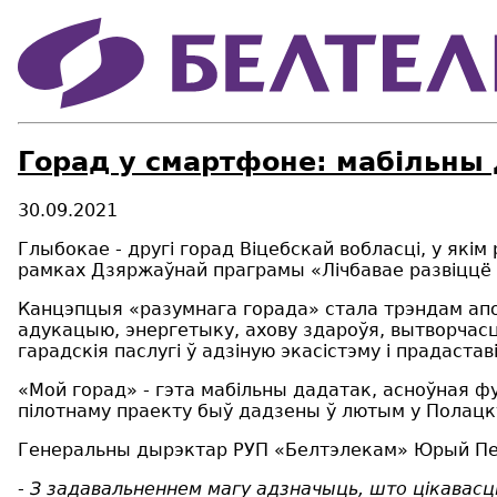
Горад у смартфоне: мабільны 
30.09.2021
Глыбокае - другі горад Віцебскай вобласці, у які
рамках Дзяржаўнай праграмы «Лічбавае развіццё 
Канцэпцыя «разумнага горада» стала трэндам апош
адукацыю, энергетыку, ахову здароўя, вытворчасц
гарадскія паслугі ў адзіную экасістэму і прадастав
«Мой горад» - гэта мабільны дадатак, асноўная ф
пілотнаму праекту быў дадзены ў лютым у Полацку
Генеральны дырэктар РУП «Белтэлекам» Юрый Пе
-
З задавальненнем магу адзначыць, што цікавасць д