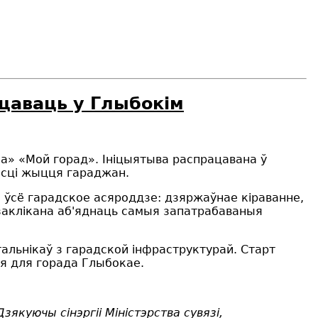
цаваць у Глыбокім
ама» «Мой горад». Ініцыятыва распрацавана ў
асці жыцця гараджан.
 ўсё гарадское асяроддзе: дзяржаўнае кіраванне,
 заклікана аб'яднаць самыя запатрабаваныя
альнікаў з гарадской інфраструктурай. Старт
ія для горада Глыбокае.
якуючы сінэргіі Міністэрства сувязі,