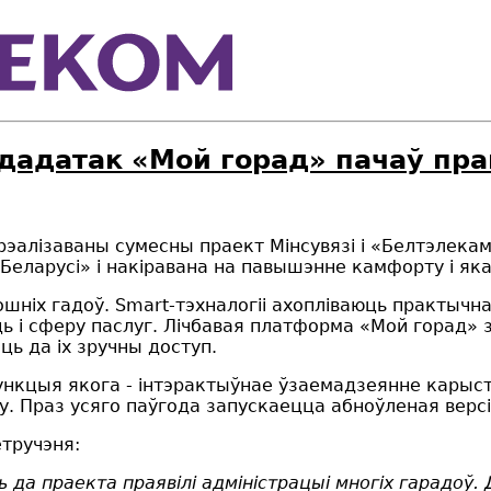
дадатак «Мой горад» пачаў пра
м рэалізаваны сумесны праект Мінсувязі і «Белтэлек
Беларусі» і накіравана на павышэнне камфорту і як
ніх гадоў. Smart-тэхналогіі ахопліваюць практычна
ь і сферу паслуг. Лічбавая платформа «Мой горад»
іць да іх зручны доступ.
ункцыя якога - інтэрактыўнае ўзаемадзеянне карыст
. Праз усяго паўгода запускаецца абноўленая верс
тручэня:
а праекта праявілі адміністрацыі многіх гарадоў. Дз