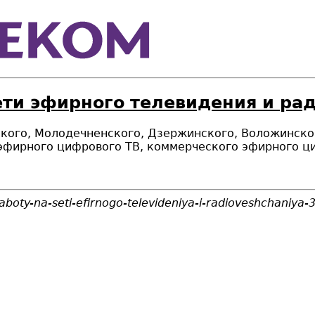
ети эфирного телевидения и ра
ского, Молодечненского, Дзержинского, Воложинск
эфирного цифрового ТВ, коммерческого эфирного ци
aboty-na-seti-efirnogo-televideniya-i-radioveshchaniya-