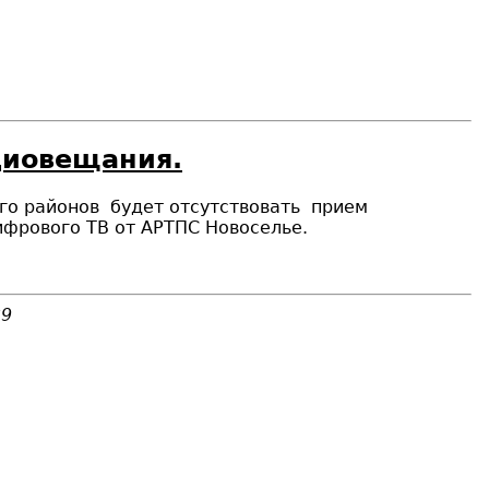
диовещания.
ого районов
будет отсутствовать
прием
фрового ТВ от АРТПС Новоселье.
39