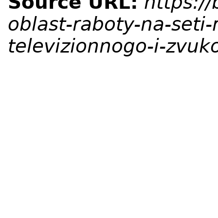
Source URL:
https:/
oblast-raboty-na-seti-
televizionnogo-i-zvu