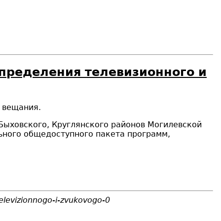
спределения телевизионного и
о вещания
.
 Быховского, Круглянского районов Могилевской
льного общедоступного пакета программ,
televizionnogo-i-zvukovogo-0