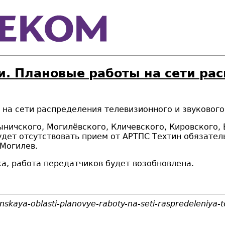
и. Плановые работы на сети ра
 на сети
распределения телевизионного и звуковог
ничского, Могилёвского, Кличевского, Кировского,
удет отсутствовать прием от АРТПС Техтин обязате
 Могилев.
а, работа передатчиков будет возобновлена.
nskaya-oblasti-planovye-raboty-na-seti-raspredeleniya-