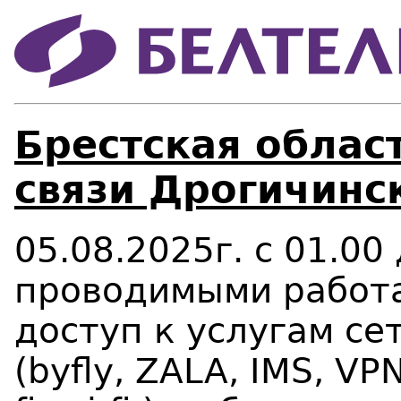
Брестская област
связи Дрогичинс
05.08.2025г. с 01.00 
проводимыми работа
доступ к услугам се
(
b
yfly, Z
ALA
, IMS, V