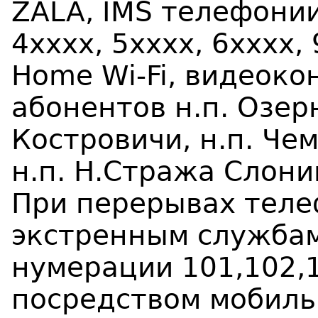
ZALA, IMS телефонии
4хххх, 5хххх, 6хххх,
Home Wi-Fi, видеоко
абонентов н.п. Озерн
Костровичи, н.п. Че
н.п. Н.Стража Слони
При перерывах теле
экстренным служба
нумерации 101,102,
посредством мобиль