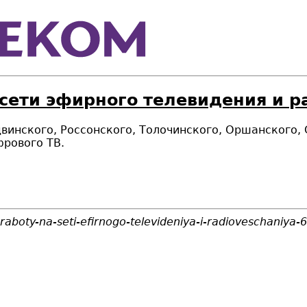
 сети эфирного телевидения и 
едвинского, Россонского, Толочинского, Оршанского
фрового ТВ.
-raboty-na-seti-efirnogo-televideniya-i-radioveschaniya-