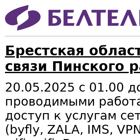
Брестская област
связи Пинского р
20.05.2025 с 01.00 до
проводимыми работа
доступ к услугам се
(
b
y
fl
y, Z
ALA
, IMS, VP