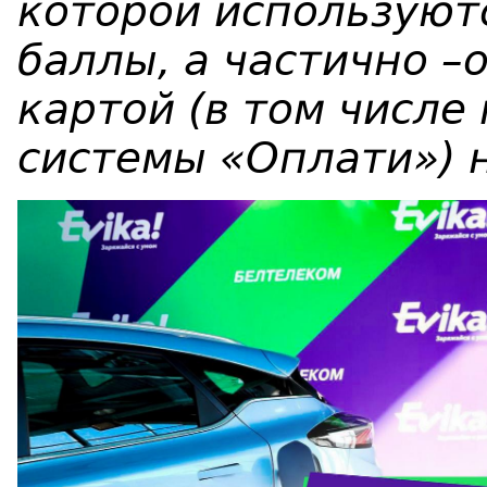
которой используют
баллы, а частично –
картой (в том числ
системы «Оплати») н