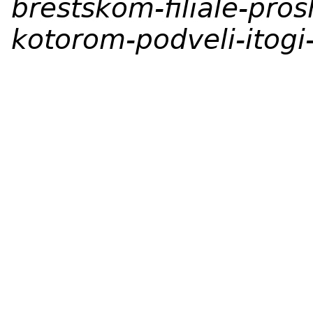
brestskom-filiale-pro
kotorom-podveli-itogi