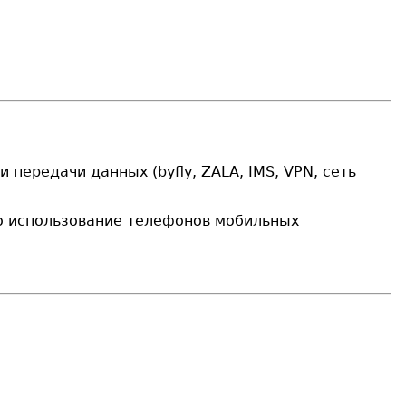
ти передачи данных (
b
y
fl
y, Z
ALA
, IMS, VPN, сеть
но использование телефонов мобильных