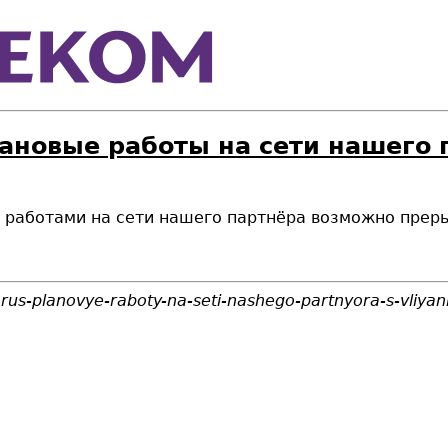
ановые работы на сети нашего 
ми работами на сети нашего партнёра возможно прер
larus-planovye-raboty-na-seti-nashego-partnyora-s-vliya