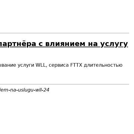
партнёра с влиянием на услугу
ывание услуги WLL, сервиса FTTX длительностью
niem-na-uslugu-wll-24