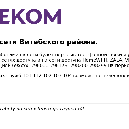
сети Витебского района.
работами на сети будет перерыв телефонной связи и 
 сетях доступа и на сети доступа HomeWi-Fi, ZALA, 
ацией
69хххх, 298000-298179, 298200-298299 на пери
ых служб 101,112,102,103,104 возможен с телефоно
-raboty-na-seti-vitebskogo-rayona-62