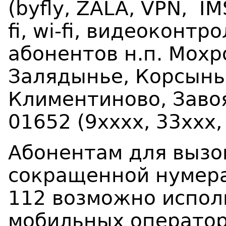
(byfly, Z
ALA
, VPN, IM
fi, wi-
fi
, видеоконтро
абонентов н.п. Мох
Залядынье, Корсынь
Климентиново, Завоя
01652 (9хххх, 33ххх,
Абонентам для вызо
сокращенной нумерац
112 возможно испол
мобильных оператор