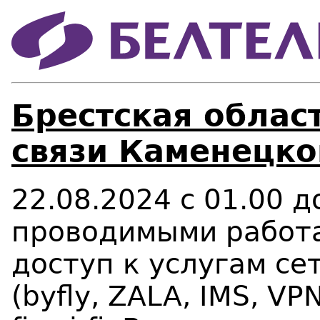
Брестская област
связи Каменецко
22.08.2024 с 01.00 до
проводимыми работа
доступ к услугам се
(
b
y
fl
y, Z
ALA
, IMS, VP