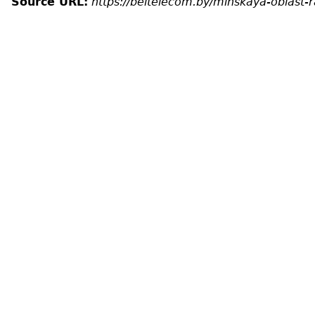
Source URL:
https://beltelecom.by/minskaya-oblast-r