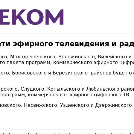
ети эфирного телевидения и ра
го, Молодечненского, Воложинского, Вилейского и 
о пакета программ, коммерческого эфирного цифро
ого, Борисовского и Березинского районов будет о
рского, Слуцкого, Копыльского и Любаньского райо
 программ, коммерческого эфирного цифрового ТВ.
цовского, Несвижского, Узденского и Дзержинского 