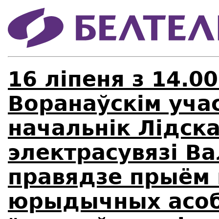
16 ліпеня з 14.00
Воранаўскім учас
начальнік Лідска
электрасувязі В
правядзе прыём 
юрыдычных асоб