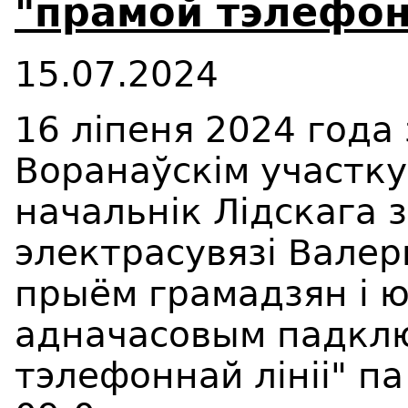
"прамой тэлефонн
15.07.2024
16 ліпеня 2024 года 
Воранаўскім участку
начальнік Лідскага 
электрасувязі Валер
прыём грамадзян і 
адначасовым падкл
тэлефоннай лініі" па