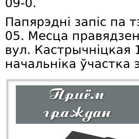
09-0.
Папярэдні запіс па т
05. Месца правядзен
вул. Кастрычніцкая 1
начальніка ўчастка 