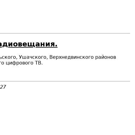
радиовещания.
льского, Ушачского, Верхнедвинского районов
го цифрового ТВ.
527