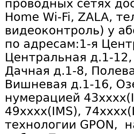
проводных сетях дос
Home Wi-Fi, ZALA, т
видеоконтроль) у а
по адресам:
1-я Цент
Центральная д.1-12
Дачная д.1-8, Полева
Вишневая д.1-16, Оз
нумерацией
43хххх(
49хххх(
IMS
), 74хххх(
технологии
GPON
, 