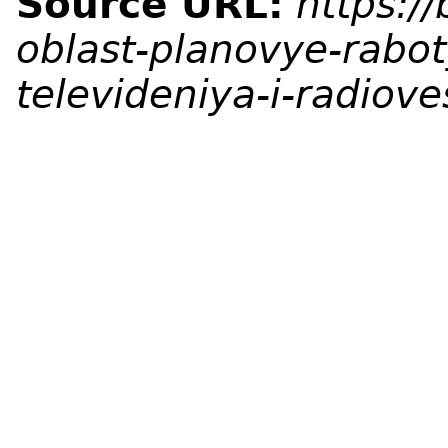
Source URL:
https:/
oblast-planovye-rabot
televideniya-i-radiov