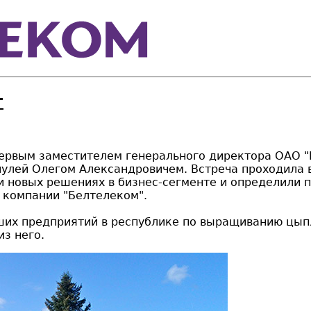
г
с первым заместителем генерального директора ОА
улей Олегом Александровичем. Встреча проходила в
 и новых решениях в бизнес-сегменте и определили
 компании "Белтелеком".
их предприятий в республике по выращиванию цыпл
з него.