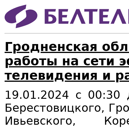
Гродненская обл
работы на сети 
телевидения и р
19
.
01
.202
4
с
00:3
0
Берестовицкого, Гро
Ивьевского, Кор