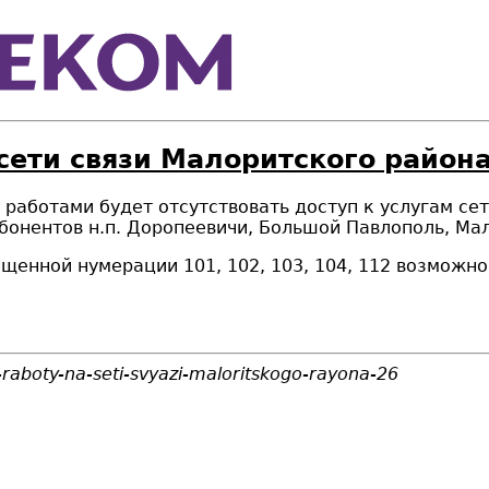
сети связи Малоритского района
ми работами будет отсутствовать доступ к услугам с
 у абонентов н.п. Доропеевичи, Большой Павлополь, М
щенной нумерации 101, 102, 103, 104, 112 возможн
-raboty-na-seti-svyazi-maloritskogo-rayona-26