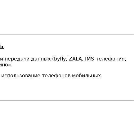
.
ети передачи данных
(
b
y
f
ly, Z
ALA
, IMS-телефония,
ино».
о использование телефонов мобильных