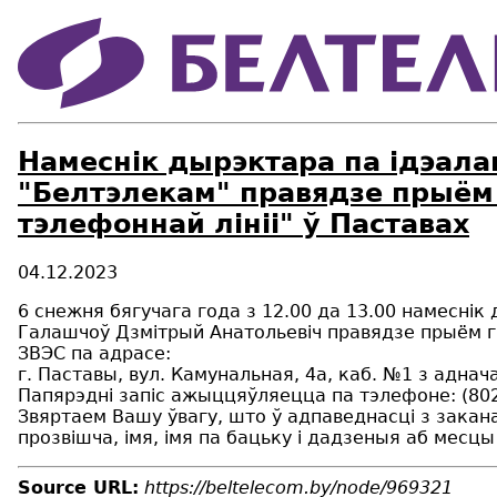
Намеснік дырэктара па ідэала
"Белтэлекам" правядзе прыём
тэлефоннай лініі" ў Паставах
04.12.2023
6 снежня бягучага года з 12.00 да 13.00 намеснік
Галашчоў Дзмітрый Анатольевіч правядзе прыём г
ЗВЭС па адрасе:
г. Паставы, вул. Камунальная, 4а, каб. №1 з адна
Папярэдні запіс ажыццяўляецца па тэлефоне: (802
Звяртаем Вашу ўвагу, што ў адпаведнасці з зака
прозвішча, імя, імя па бацьку і дадзеныя аб месц
Source URL:
https://beltelecom.by/node/969321