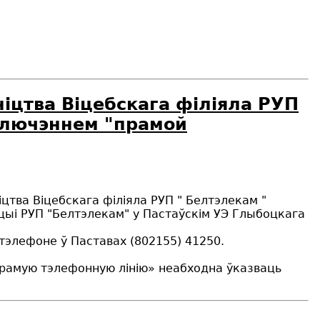
ніцтва Віцебскага філіяла РУП
ключэннем "прамой
іцтва Віцебскага філіяла РУП " Белтэлекам "
цыі РУП "Белтэлекам" у Пастаўскім УЭ Глыбоцкага
тэлефоне ў Паставах (802155) 41250.
прамую тэлефонную лінію» неабходна ўказваць