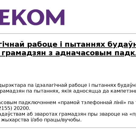
гічнай рабоце і пытаннях будаў
 грамадзян з адначасовым пад
 дырэктара па ідэалагічнай рабоце і пытаннях будаўн
рамадзян па пытаннях, якія адносяцца да кампетэн
часовым падключэннем «прамой тэлефоннай лініі» па 
155) 20200.
надаўствам аб зваротах грамадзян пры звароце на «
ы жыхарства і/або працы/вучобы.