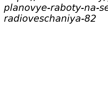
planovye-raboty-na-set
radioveschaniya-82