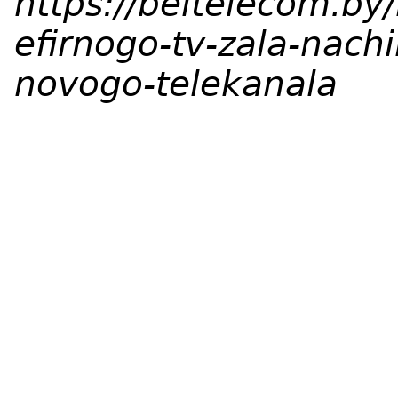
https://beltelecom.b
efirnogo-tv-zala-nach
novogo-telekanala