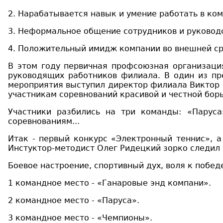
2.
Нарабатывается навык и умение работать в ком
3.
Неформальное общение сотрудников и руковод
4.
Положительный имидж компании во внешней с
В этом году первичная профсоюзная организаци
руководящих работников филиала. В один из пр
мероприятия выступил директор филиала Виктор 
участникам соревнований красивой и честной бор
Участники разбились на три команды
:
«
Паруса
соревнованиям...
Итак - первый конкурс
«Электронный теннис»
, 
Инстуктор-методист Олег Ридецкий зорко следил 
Боевое н
астроение, спортивный
дух
, воля к побед
1 командное место -
«Ганаровые энд компани».
2 командное место - «Паруса».
3 командное место - «Чемпионы».