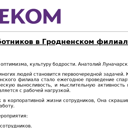
отников в Гродненском филиал
а, культуру бодрости.
Анатолий Луначарск
ногих людей становится первоочередной задачей. Ко
енского филиала
стало ежегодное проведение спар
ескую выносливость, и мыслительную активность
ляется с рабочей нагрузкой.
к
в корпоративной жизни сотрудников
, Она
скра
ши
аботу.
ероприятия
:
сотрудников.