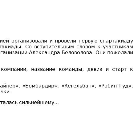
ией организовали и провели первую спартакиаду
такиады. Со вступительным словом к участникам
рганизации Александра Беловолова. Они пожелали
 компании, название команды, девиз и старт к
найпер»
,
«Бомбардир»
,
«Кегельбан»
,
«
Робин Гуд
».
чки.
сталась сильнейшему...