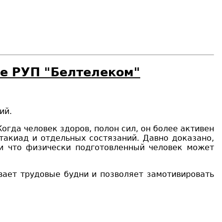
е РУП "Белтелеком"
ий
.
гда человек здоров, полон сил, он более активен
такиад и отдельных состязаний
. Давно доказано
,
и
что физически подготовленный человек может
вает
трудовые будни и позвол
яе
т замотивировать