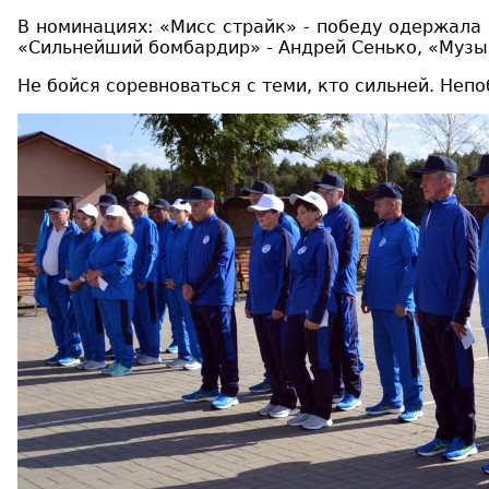
В
номинациях
:
«Мисс страйк» - победу одержала
«Сильнейш
ий
бомбардир»
- Андрей Сенько,
«Музы
Не бойся соревноваться с теми, кто сильней. Неп