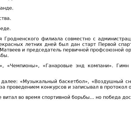
анде.
ства
.
реде
.
я Гродненского филиала совместно с администрац
екрасных летних дней был дан старт Первой спар
Матвеев и председатель первичной профсоюзной о
ьбы.
», «Чемпионы», «Ганаровые энд компани». Гимн
а далее
:
«Музыкальный баскетбол»
,
«Воздушный
с
за проведением конкурсов и записывал в протокол о
е
витал
во время спортивной борьбы... но победа до