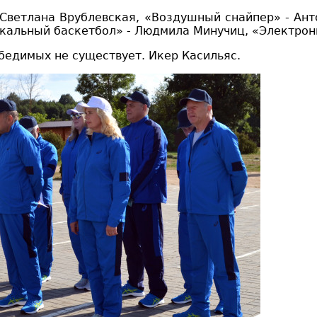
 Светлана Врублевская,
«Воздушный
снайпер»
- Ант
кальный баскетбол»
- Людмила Минучиц,
«Электрон
обедимых не существует.
Икер Касильяс
.