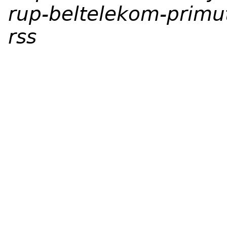
rup-beltelekom-primut
rss