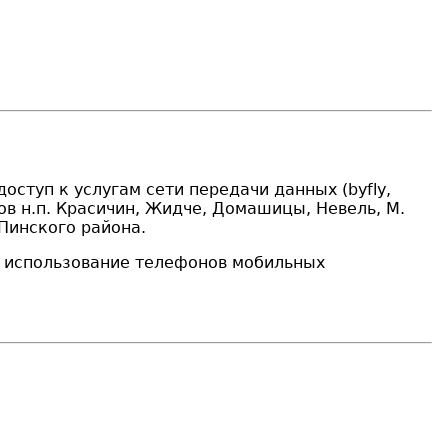
доступ к услугам сети передачи данных (
b
y
f
ly,
ов н.п. Красичин, Жидче, Домашицы, Невель, М.
 Пинского района
.
о использование телефонов мобильных