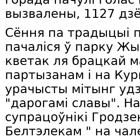
вызвалены, 1127 дзё
Сёння па традыцыі 
пачаліся ў парку Жы
кветак ля брацкай ма
партызанам і на Ку
урачысты мітынг удз
"дарогамі славы". Н
супрацоўнікі Гродзе
Белтэлекам " на чал