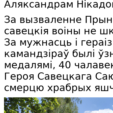
Аляксандрам Нікадо
За вызваленне Прын
савецкія воіны не ш
За мужнасць і гераі
камандзіраў былі ўз
медалямі, 40 чалаве
Героя Савецкага Саю
смерцю храбрых яшч