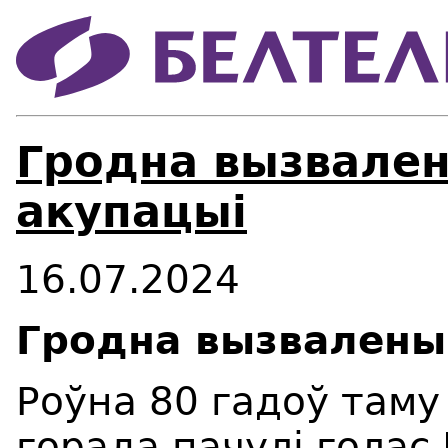
Гродна вызвален
акупацыі
16.07.2024
Гродна вызвалены,
Роўна 80 гадоў таму
горада пачулі голас