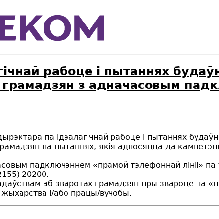
гічнай рабоце і пытаннях будаў
 грамадзян з адначасовым пад
 дырэктара па ідэалагічнай рабоце і пытаннях будаўн
рамадзян па пытаннях, якія адносяцца да кампетэн
часовым падключэннем «прамой тэлефоннай лініі» па 
155) 20200.
надаўствам аб зваротах грамадзян пры звароце на «
ы жыхарства і/або працы/вучобы.