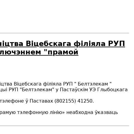
ніцтва Віцебскага філіяла РУП
ключэннем "прамой
іцтва Віцебскага філіяла РУП " Белтэлекам "
цыі РУП "Белтэлекам" у Пастаўскім УЭ Глыбоцкага
тэлефоне ў Паставах (802155) 41250.
прамую тэлефонную лінію» неабходна ўказваць