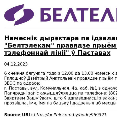
Намеснік дырэктара па ідэала
"Белтэлекам" правядзе прыём
тэлефоннай лініі" ў Паставах
04.12.2023
6 снежня бягучага года з 12.00 да 13.00 намеснік
Галашчоў Дзмітрый Анатольевіч правядзе прыём г
ЗВЭС па адрасе:
г. Паставы, вул. Камунальная, 4а, каб. №1 з адна
Папярэдні запіс ажыццяўляецца па тэлефоне: (802
Звяртаем Вашу ўвагу, што ў адпаведнасці з зака
прозвішча, імя, імя па бацьку і дадзеныя аб месц
Source URL:
https://beltelecom.by/node/969321