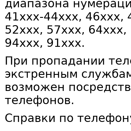
диапазона нумерации
41xxx-44ххх, 46xxх, 
52xxx, 57ххх, 64xxx,
94xxx, 91ххх.
При пропадании тел
экстренным службам 
возможен посредст
телефонов.
Справки по телефону