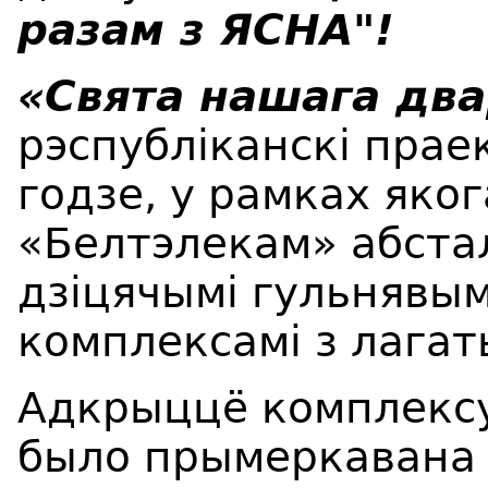
разам з ЯСНА"!
«Свята нашага два
рэспубліканскі прае
годзе, у рамках яко
«Белтэлекам» абста
дзіцячымі гульнявым
комплексамі з лага
Адкрыццё комплексу
было прымеркавана 