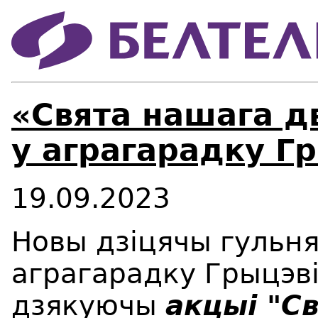
«Свята нашага д
у аграгарадку Г
19.09.2023
Новы дзіцячы гульняв
аграгарадку Грыцэв
дзякуючы
акцыі "С