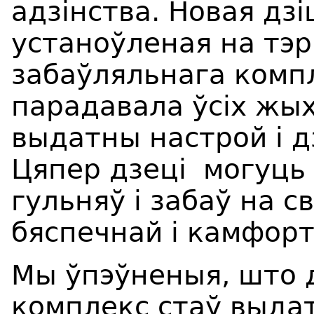
адзінства. Новая дз
устаноўленая на тэ
забаўляльнага компл
парадавала ўсіх жы
выдатны настрой і д
Цяпер дзеці могуць
гульняў і забаў на 
бяспечнай і камфор
Мы ўпэўненыя, што д
комплекс стаў выда