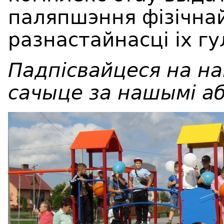
паляпшэння фізічнай
разнастайнасці іх гу
Падпісвайцеся на н
сачыце за нашымі а