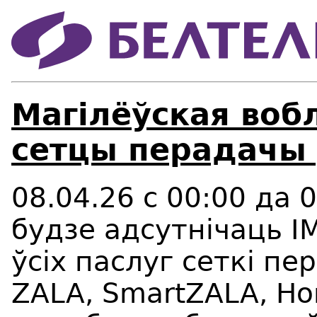
Магілёўская воб
сетцы перадачы 
08.04.26 с 00:00 да 0
будзе адсутнічаць I
ўсіх паслуг сеткі пе
ZALA, SmartZALA, Ho