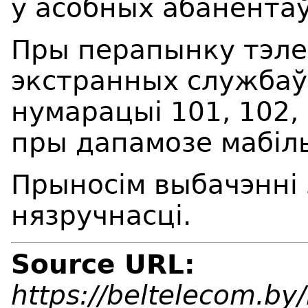
у асобных абанентаў 
Пры перапынку тэле
экстранных службаў
нумарацыі 101, 102,
пры дапамозе мабіль
Прыносім выбачэнні
нязручнасці.
Source URL:
https://beltelecom.b