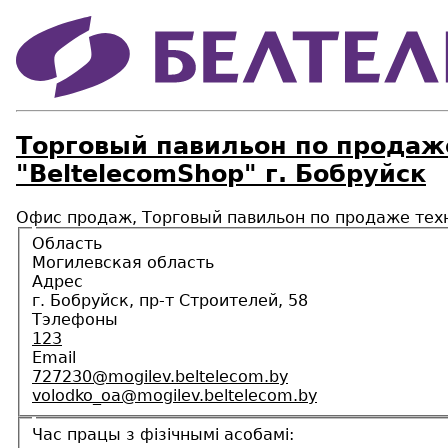
Торговый павильон по продаже
"BeltelecomShop" г. Бобруйск
Офис продаж, Торговый павильон по продаже техни
Область
Могилевская область
Адрес
г. Бобруйск, пр-т Строителей, 58
Тэлефоны
123
Email
727230@mogilev.beltelecom.by
volodko_oa@mogilev.beltelecom.by
Час працы з фізічнымі асобамі: