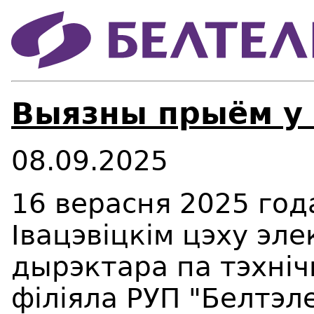
Выязны прыём у 
08.09.2025
16 верасня 2025 года
Івацэвіцкім цэху эле
дырэктара па тэхні
філіяла РУП "Белтэл