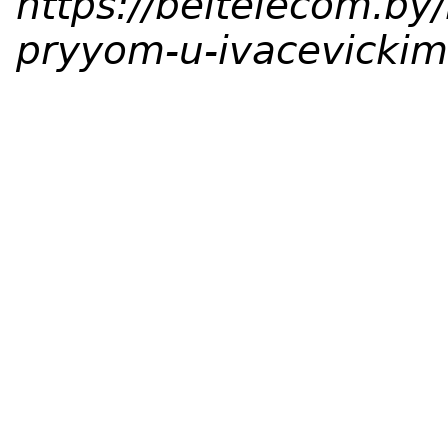
https://beltelecom.by/
pryyom-u-ivacevickim