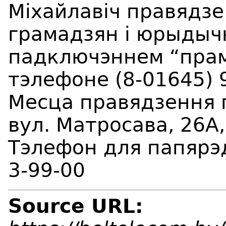
Міхайлавіч правядз
грамадзян і юрыдыч
падключэннем “прам
тэлефоне (8-01645) 9
Месца правядзення п
вул. Матросава, 26А,
Тэлефон для папярэд
3-99-00
Source URL: