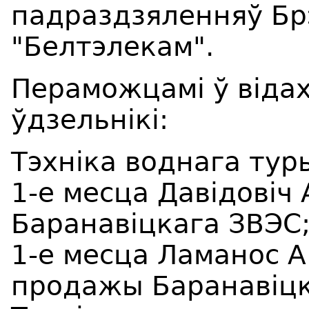
падраздзяленняў Бр
"Белтэлекам".
Пераможцамі ў відах
ўдзельнікі:
Тэхніка воднага тур
1-е месца Давідовіч 
Баранавіцкага ЗВЭС
1-е месца Ламанос А.
продажы Баранавіцк