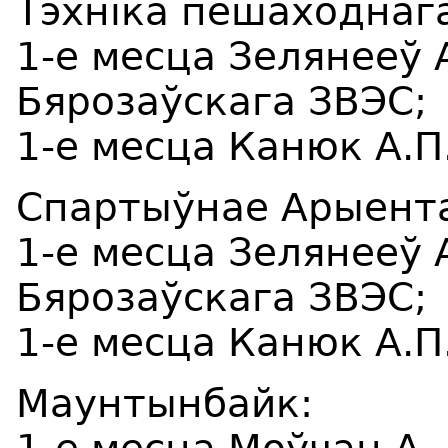
Тэхніка пешаходнаг
1-е месца Зелянееў А
Бярозаўскага ЗВЭС;
1-е месца Канюк А.П
Спартыўнае Арыент
1-е месца Зелянееў А
Бярозаўскага ЗВЭС;
1-е месца Канюк А.П
Маунтынбайк: