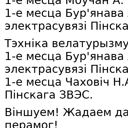
1-е месца Моўчан А.
1-е месца Бур'янава
электрасувязі Пінск
Тэхніка велатурызму
1-е месца Бур'янава
электрасувязі Пінск
1-е месца Чаховіч Н.
Пінскага ЗВЭС.
Віншуем! Жадаем да
перамог!