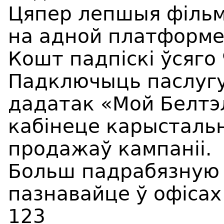
Цяпер лепшыя фільм
на адной платформе
Кошт падпіскі ўсяго 
Падключыць паслугу
дадатак «Мой Белтэл
кабінеце карыстальн
продажаў кампаніі.
Больш падрабязную
пазнавайце ў офісах
123