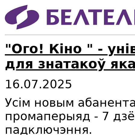
"Ого! Кіно " - у
для знатакоў яка
16.07.2025
Усім новым абанент
промаперыяд - 7 дзё
падключэння.