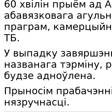
60 хв
i
л
i
н
прыём ад А
абавязковага агуль
праграм, камерцыйна
ТБ.
У выпадку завяршэн
названага тэрміну, 
будзе адноўлена.
Прыносім прабачэнні
нязручнасці.