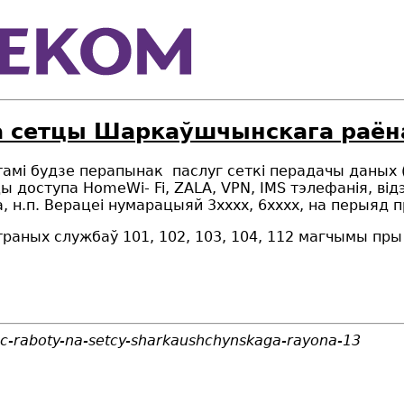
на сетцы Шаркаўшчынскага раён
отамі будзе перапынак паслуг сеткі перадачы даных 
цы доступа HomeWi- Fi,
ZALA
, VPN, IMS тэлефанiя,
від
а, н.п. Верацеі нумарацыяй 3хххх
, 6хххх, на перыяд 
раных службаў 101, 102, 103, 104, 112 магчымы пры 
asc-raboty-na-setcy-sharkaushchynskaga-rayona-13