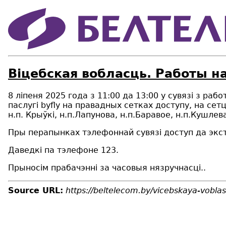
Віцебская вобласць. Работы 
8
ліпеня 202
5
года з 11:00 да 13:00
у сувязі з раб
паслугі
byfly на правадных сетках доступу, на сет
н.п. Крыўкі, н.п.Лапунова, н.п.Баравое, н.п.Кушлев
Пры перапынках тэлефоннай сувязі доступ да экст
Даведкі па тэлефоне 123.
Прыносім прабачэнні за часовыя нязручнасці..
Source URL:
https://beltelecom.by/vicebskaya-vobl