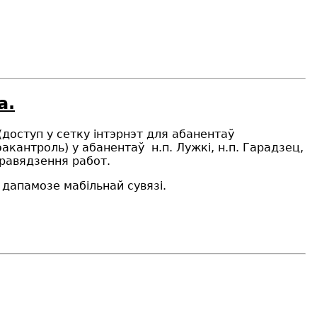
а.
(
доступ у сетку інтэрнэт для абанентаў
эакантроль
) у абанентаў
н.п. Лужкі, н.п. Гарадзец,
правядзення работ.
дапамозе мабільнай сувязі.