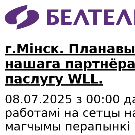
г.Мінск. Планав
нашага партнёра
паслугу WLL.
08.07.2025 з 00:00 да
работамi на сетцы 
магчымы перапынкi 