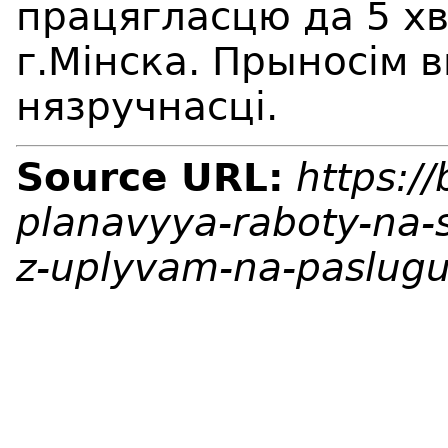
працягласцю да 5 хв
г.Мінска. Прыносім 
нязручнасці.
Source URL:
https:/
planavyya-raboty-na-
z-uplyvam-na-paslugu