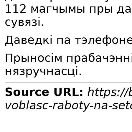
112 магчымы пры да
сувязі.
Даведкі па тэлефон
Прыносім прабачэнні
нязручнасці.
Source URL:
https:/
voblasc-raboty-na-se