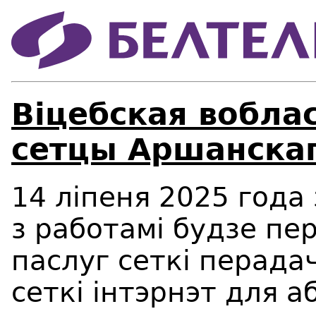
Віцебская вобла
сетцы Аршанскаг
14 ліпеня 2025 года 
з работамi будзе пе
паслуг сеткі перада
сеткі інтэрнэт для а