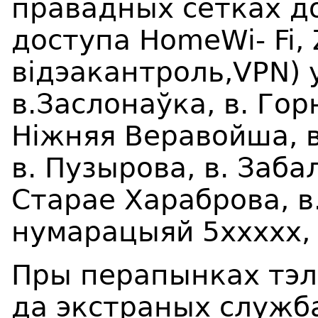
правадных сетках до
доступа HomeWi- Fi, 
відэакантроль,VPN) 
в.Заслонаўка, в. Гор
Ніжняя Веравойша, в
в. Пузырова, в. Забал
Старае Хараброва, 
нумарацыяй 5ххххх,
Пры перапынках тэл
да экстраных службаў