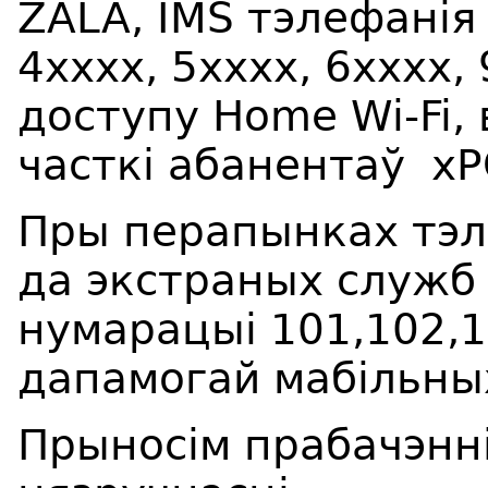
ZALA, IMS тэлефанія
4хххх, 5хххх, 6хххх,
доступу Home Wi-Fi,
часткі абанентаў xP
Пры перапынках тэл
да экстраных служб
нумарацыі 101,102,
дапамогай мабільны
Прыносім прабачэнні