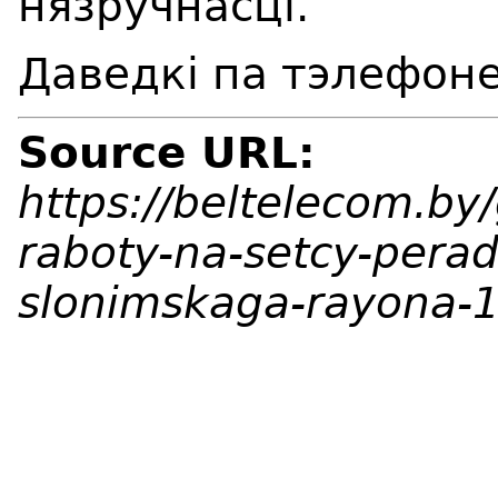
нязручнасці.
Даведкі па тэлефоне
Source URL:
https://beltelecom.by
raboty-na-setcy-pera
slonimskaga-rayona-