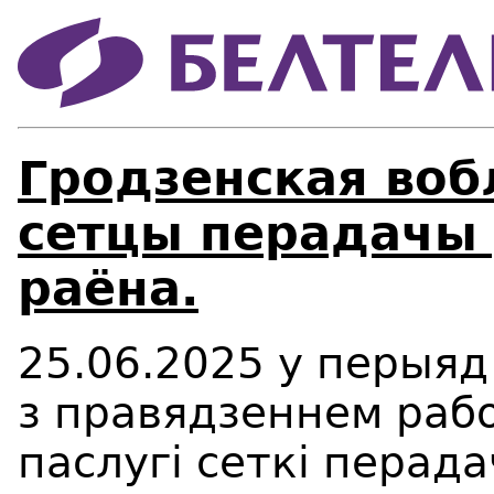
Гродзенская воб
сетцы перадачы 
раёна.
25.06.2025 у перыяд 
з правядзеннем рабо
паслугі сеткі перада