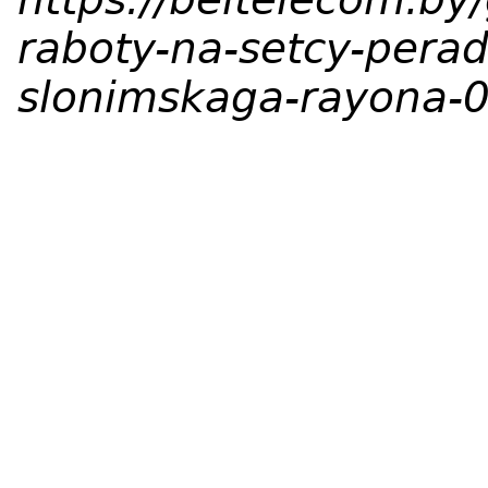
raboty-na-setcy-perad
slonimskaga-rayona-