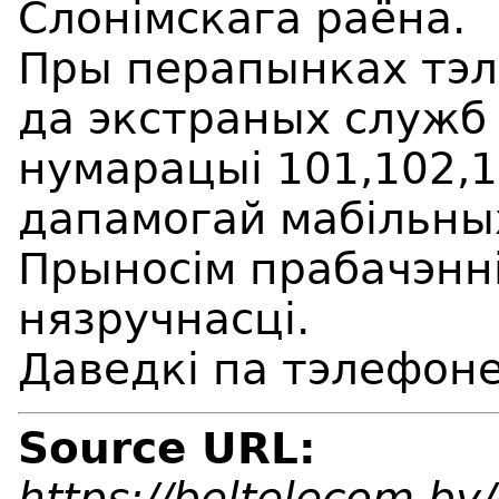
Слонімскага раёна.
Пры перапынках тэл
да экстраных служб
нумарацыі 101,102,
дапамогай мабільны
Прыносім прабачэнні
нязручнасці.
Даведкі па тэлефоне
Source URL:
https://beltelecom.by