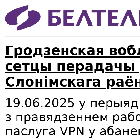
Гродзенская воб
сетцы перадачы 
Слонімскага раё
19.06.2025 у перыяд 
з правядзеннем рабо
паслуга VPN у абанен