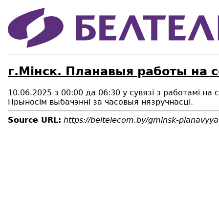
г.Мінск. Планавыя работы на 
10.06.2025 з 00:00 да 06:30 у сувязі з работамi н
Прыносім выбачэнні за часовыя нязручнасці.
Source URL:
https://beltelecom.by/gminsk-planavyy