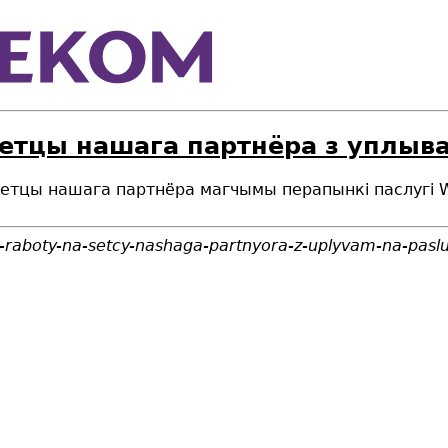
сетцы нашага партнёра з уплыва
а сетцы нашага партнёра магчымы перапынкi паслугі W
a-raboty-na-setcy-nashaga-partnyora-z-uplyvam-na-pasl