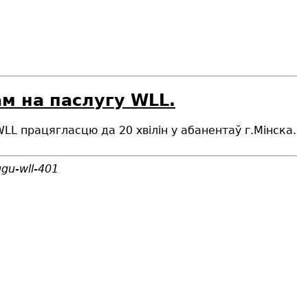
м на паслугу WLL.
LL працягласцю да 20 хвілін у абанентаў г.Мінска.
ugu-wll-401