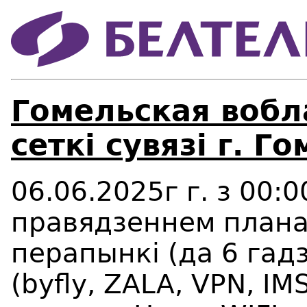
Гомельская вобл
сеткі сувязі г. Го
06.06.2025г г. з 00:0
правядзеннем плана
перапынкі (да 6 гад
(
byfly
,
ZALA
,
VPN
,
IM