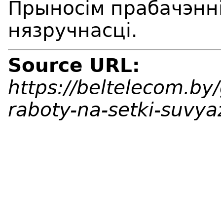
Прыносім прабачэнні
нязручнасці.
Source URL:
https://beltelecom.by
raboty-na-setki-suvy