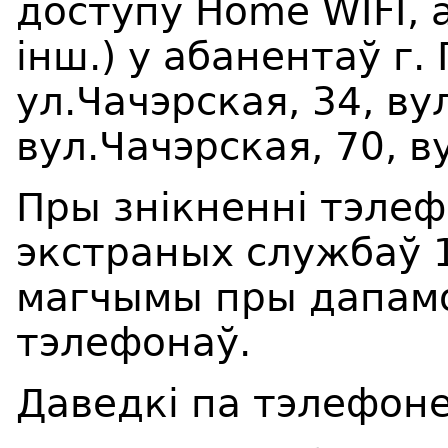
доступу
Home WIFI
, 
інш.) у абанентаў г.
ул.Чачэрская, 34, ву
вул.Чачэрская, 70, в
Пры знікненні тэлеф
экстраных службаў 1
магчымы пры дапамо
тэлефонаў.
Даведкі па тэлефоне