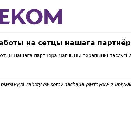
аботы на сетцы нашага партнёр
а сетцы нашага партнёра магчымы перапынкi паслугі 
c-planavyya-raboty-na-setcy-nashaga-partnyora-z-uplyv