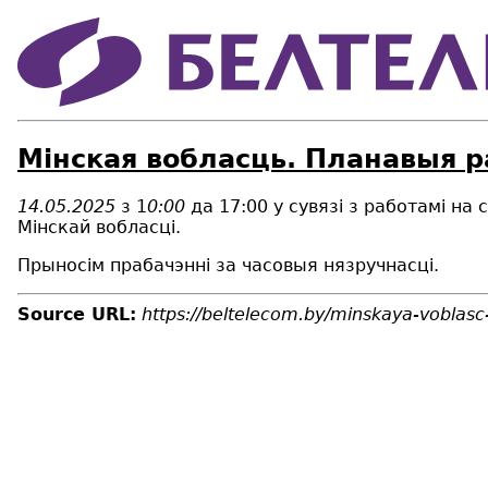
Мінская вобласць. Планавыя р
14.05.2025
з 1
0:00
да 17:00 у сувязі з работамi н
Мiнскай вобласці.
Прыносім прабачэнні за часовыя нязручнасці.
Source URL:
https://beltelecom.by/minskaya-voblas