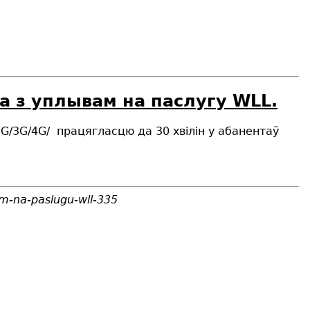
а з уплывам на паслугу WLL.
2G/3G/4G/
працягласцю да 30 хвiлiн у абанентаў
am-na-paslugu-wll-335