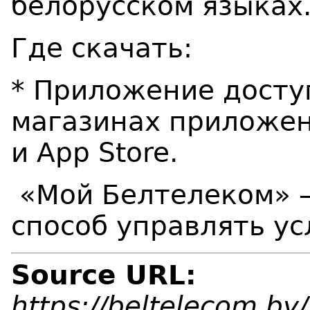
белорусском языках
Где скачать:
* Приложение досту
магазинах приложе
и
App
Store
.
«Мой Белтелеком» —
способ управлять у
Source URL:
https://beltelecom.b