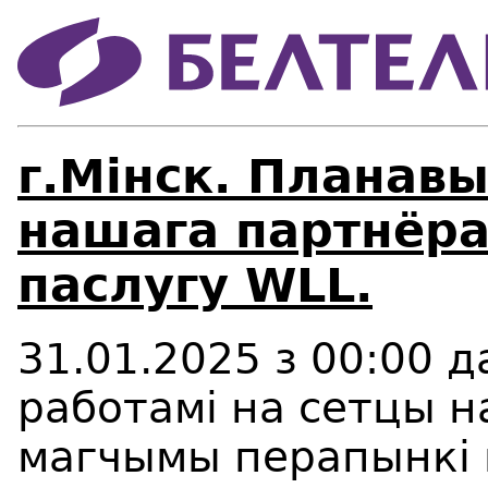
г.Мінск. Планав
нашага партнёра
паслугу WLL.
31.01.2025 з 00:00 да
работамi на сетцы 
магчымы перапынкi 