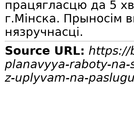
працягласцю да 5 хв
г.Мінска. Прыносім 
нязручнасці.
Source URL:
https:/
planavyya-raboty-na-
z-uplyvam-na-paslugu